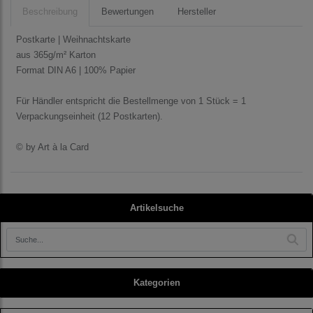
Beschreibung
Bewertungen
Hersteller
Postkarte | Weihnachtskarte
aus 365g/m² Karton
Format DIN A6 | 100% Papier
Für Händler entspricht die Bestellmenge von 1 Stück = 1
Verpackungseinheit (12 Postkarten).
© by Art à la Card
Artikelsuche
Kategorien